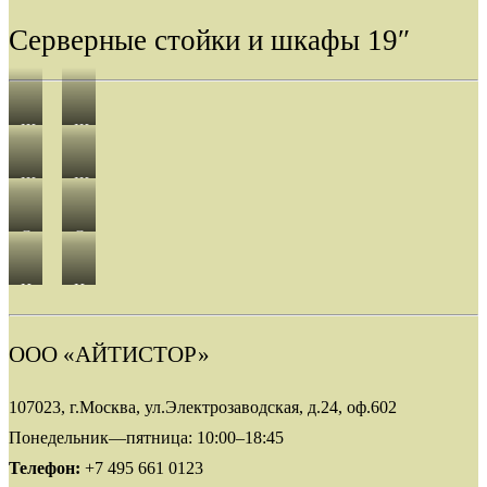
Серверные стойки и шкафы 19″
Шкафы
Шкафы
серии
серии
Шкафы
Шкафы
EC
EМ
серии
серии
Стойки
Стойки
SG
SE
Описание
Описание
серии
серии
пить
Купить
Настенные
Настенные
OR
DK
Описание
Описание
шкафы
шкафы
пить
Купить
серии
серии
ООО «АЙТИСТОР»
Описание
Описание
AW
DW
пить
Купить
107023, г.Москва, ул.Электрозаводская, д.24, оф.602
Понедельник—пятница: 10:00–18:45
Описание
Описание
Телефон:
+7 495 661 0123
пить
Купить